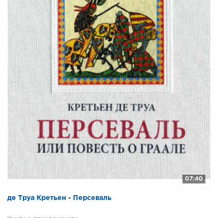
07:40
де Труа Кретьен - Персеваль