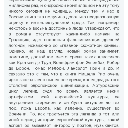
европейской культуре описывалась и обсуждалась
миллионы раз, и очередной компиляцией на эту тему
никого сегодня не удивишь. Между тем у нас в
России книга эта получила довольно неоднозначную
оценку в интеллектуальной среде. Так, например,
некоторые весьма достойные люди утверждают, что
в романе отсутствуют какие-либо намеки на
Традицию, идет сплошная фальсификация древней
легенды, искажение ее «главной сюжетной канвы».
Однако, на наш взгляд, новый роман занимает,
поистине, достойное место среди таких классиков
как Кретьен де Труа, Вольфрам фон Эшенбах, Робер
де Борон, Томас Мэлори, Ланселот Грин и др. И
связано это с тем, что в книге Мишеля Рио очень
ярко запечатлено нынешнее время, конец двадцатого
столетия европейской цивилизации. Артуровский
цикл легенд, судя по всему, является неким
артефактом всей европейской культуры, ее
внутренним стержнем, и он будет актуален до тех
пор, пока Европа, как явление, существует во
Времени. То, как трактуется эта легенда в тот или
иной период истории европейской культуры, какой
аспект ее вызывает интерес у поэтов, музыкантов,