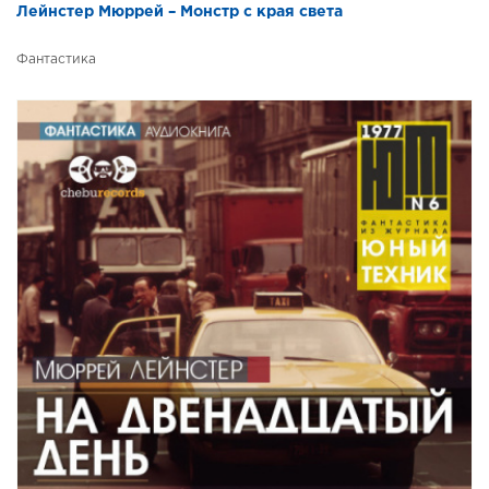
Лейнстер Мюррей – Монстр с края света
Фантастика