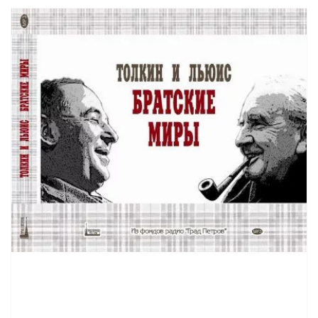
4 (08)
4 (09)
4 (10)
5 (01)
5 (02)
5 (03)
5 (04)
5 (05)
5 (06)
5 (07)
5 (08)
5 (09)
5 (10)
6 (01)