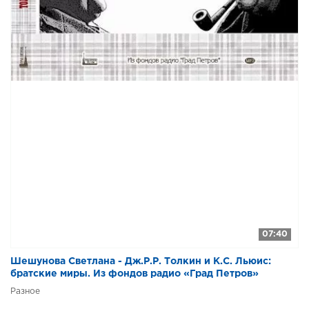
3 (05)
3 (06)
3 (07)
3 (08)
3 (09)
3 (10)
3 (11)
4 (01)
4 (02)
4 (03)
07:40
4 (04)
4 (05)
Шешунова Светлана - Дж.Р.Р. Толкин и К.С. Льюис:
братские миры. Из фондов радио «Град Петров»
4 (06)
Разное
4 (07)