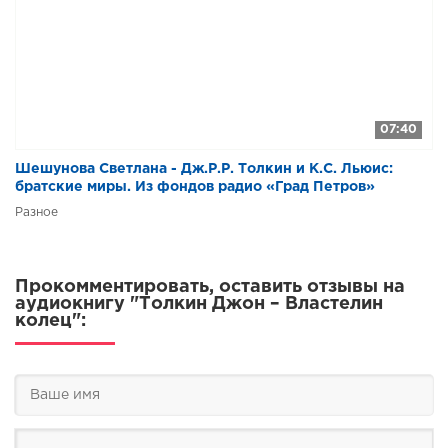
6 (02)
6 (03)
6 (04)
6 (05)
07:40
6 (06)
Шешунова Светлана - Дж.Р.Р. Толкин и К.С. Льюис:
6 (07)
братские миры. Из фондов радио «Град Петров»
Разное
6 (08)
6 (09)
x (01)
Прокомментировать, оставить отзывы на
аудиокнигу "Толкин Джон – Властелин
x (02)
колец":
x (03)
x (04)
x (05)
x (06)