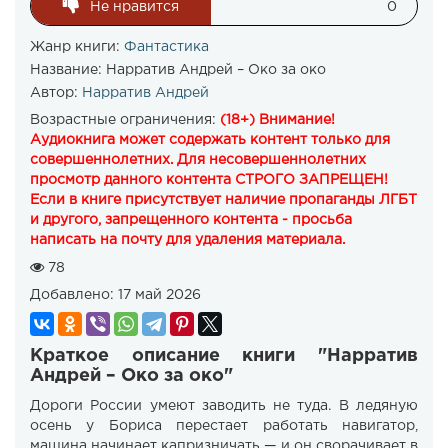
Не нравится
0
Жанр книги:
Фантастика
Название:
Нарратив Андрей – Око за око
Автор:
Нарратив Андрей
Возрастные ограничения:
(18+) Внимание!
Аудиокнига может содержать контент только для
совершеннолетних. Для несовершеннолетних
просмотр данного контента СТРОГО ЗАПРЕЩЕН!
Если в книге присутствует наличие пропаганды ЛГБТ
и другого, запрещенного контента - просьба
написать на почту для удаления материала.
78
Добавлено:
17 май 2026
Краткое описание книги "Нарратив
Андрей – Око за око"
Дороги России умеют заводить не туда. В ледяную
осень у Бориса перестает работать навигатор,
машина начинает капризничать — и он сворачивает в