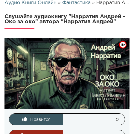
Аудио Книги Онлайн
»
Фантастика
» Нарратив Андрей – Око за око | 25648
Слушайте аудиокнигу "Нарратив Андрей –
Око за око" автора "Нарратив Андрей"
Нравится
0