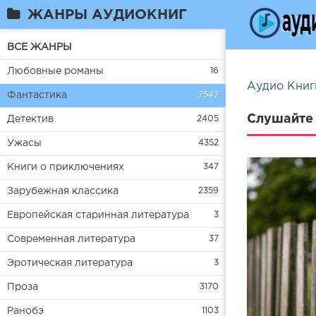
ЖАНРЫ АУДИОКНИГ
ВСЕ ЖАНРЫ
Любовные романы
16
Аудио Книг
Фантастика
7547
Слушайте 
Детектив
2405
Ужасы
4352
Книги о приключениях
347
Зарубежная классика
2359
Европейская старинная литература
3
Современная литература
37
Эротическая литература
3
Проза
3170
Ранобэ
1103