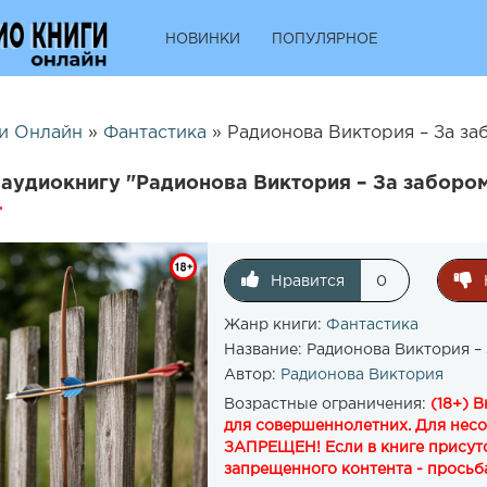
НОВИНКИ
ПОПУЛЯРНОЕ
и Онлайн
»
Фантастика
» Радионова Виктория – За за
аудиокнигу "Радионова Виктория – За заборо
Нравится
0
Жанр книги:
Фантастика
Название:
Радионова Виктория –
Автор:
Радионова Виктория
Возрастные ограничения:
(18+) 
для совершеннолетних. Для нес
ЗАПРЕЩЕН! Если в книге присутс
запрещенного контента - просьба