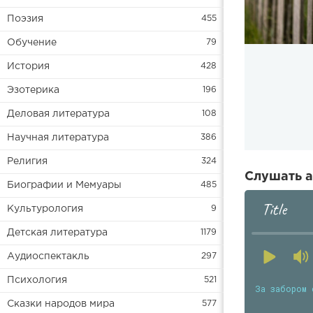
Поэзия
455
Обучение
79
История
428
Эзотерика
196
Деловая литература
108
Научная литература
386
Религия
324
Слушать а
Биографии и Мемуары
485
Title
Культурология
9
Детская литература
1179
Аудиоспектакль
297
Психология
521
За забором 
Сказки народов мира
577