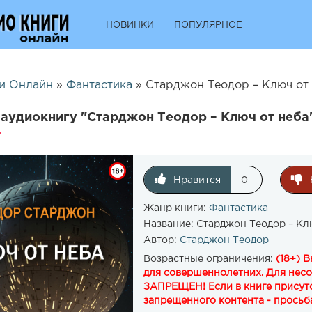
НОВИНКИ
ПОПУЛЯРНОЕ
и Онлайн
»
Фантастика
» Старджон Теодор – Ключ от 
аудиокнигу "Старджон Теодор – Ключ от неба
Нравится
0
Жанр книги:
Фантастика
Название:
Старджон Теодор – Кл
Автор:
Старджон Теодор
Возрастные ограничения:
(18+) 
для совершеннолетних. Для нес
ЗАПРЕЩЕН! Если в книге присутс
запрещенного контента - просьба