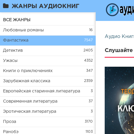
ЖАНРЫ АУДИОКНИГ
ВСЕ ЖАНРЫ
Любовные романы
16
Аудио Книг
Фантастика
7547
Слушайте 
Детектив
2405
Ужасы
4352
Книги о приключениях
347
Зарубежная классика
2359
Европейская старинная литература
3
Современная литература
37
Эротическая литература
3
Проза
3170
Ранобэ
1103