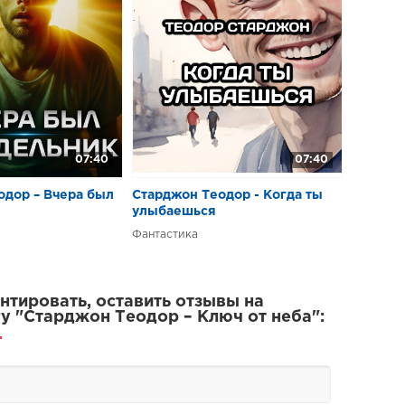
07:40
07:40
одор – Вчера был
Старджон Теодор - Когда ты
улыбаешься
Фантастика
тировать, оставить отзывы на
у "Старджон Теодор – Ключ от неба":