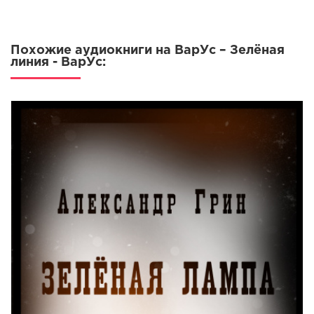
Похожие аудиокниги на ВарУс – Зелёная
линия - ВарУс: