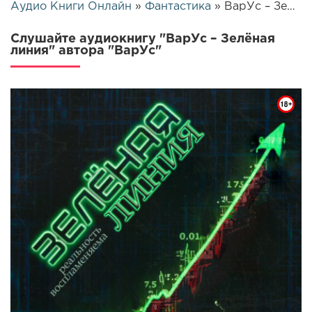
Аудио Книги Онлайн
»
Фантастика
» ВарУс – Зелёная линия | 25743
Слушайте аудиокнигу "ВарУс – Зелёная
линия" автора "ВарУс"