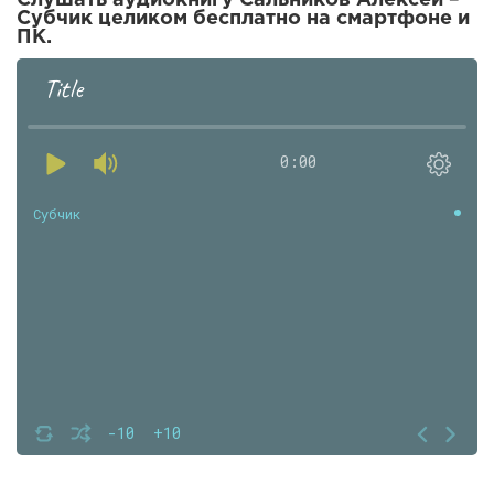
Слушать аудиокнигу Сальников Алексей –
Субчик целиком бесплатно на смартфоне и
ПК.
Title
0:00
Субчик
-10
+10