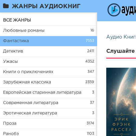
ЖАНРЫ АУДИОКНИГ
ВСЕ ЖАНРЫ
Любовные романы
16
Аудио Книг
Фантастика
7553
Слушайте 
Детектив
2411
Ужасы
4352
Книги о приключениях
347
Зарубежная классика
2359
Европейская старинная литература
3
Современная литература
37
Эротическая литература
3
Проза
3174
Ранобэ
1103