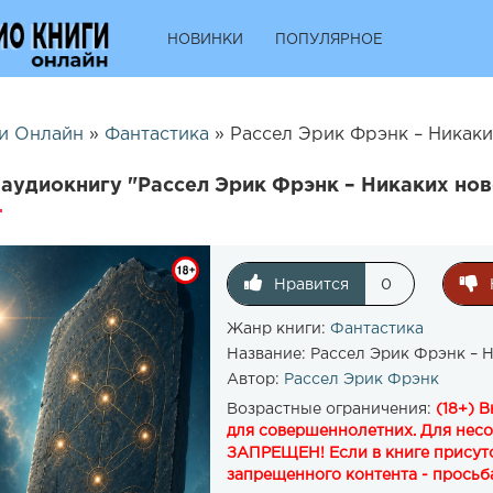
НОВИНКИ
ПОПУЛЯРНОЕ
и Онлайн
»
Фантастика
» Рассел Эрик Фрэнк – Никаки
аудиокнигу "Рассел Эрик Фрэнк – Никаких нов
Нравится
0
Жанр книги:
Фантастика
Название:
Рассел Эрик Фрэнк – 
Автор:
Рассел Эрик Фрэнк
Возрастные ограничения:
(18+) 
для совершеннолетних. Для нес
ЗАПРЕЩЕН! Если в книге присутс
запрещенного контента - просьба