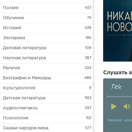
Поэзия
457
Обучение
79
История
428
Эзотерика
196
Деловая литература
108
Научная литература
387
Религия
324
Слушать а
Биографии и Мемуары
486
Title
Культурология
9
Детская литература
1183
Аудиоспектакль
297
Психология
521
Никаких нов
Сказки народов мира
577