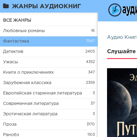
ЖАНРЫ АУДИОКНИГ
ВСЕ ЖАНРЫ
Любовные романы
16
Аудио Книг
Фантастика
7547
Слушайте 
Детектив
2405
Ужасы
4352
Книги о приключениях
347
Зарубежная классика
2359
Европейская старинная литература
3
Современная литература
37
Эротическая литература
3
Проза
3170
Ранобэ
1103