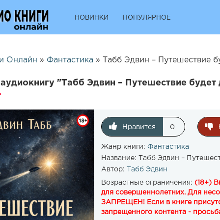
НОВИНКИ
ПОПУЛЯРНОЕ
и Онлайн
»
Фантастика
» Табб Эдвин – Путешествие б
аудиокнигу "Табб Эдвин – Путешествие будет 
Нравится
0
Жанр книги:
Фантастика
Название:
Табб Эдвин – Путешест
Автор:
Табб Эдвин
Возрастные ограничения:
(18+) 
для совершеннолетних. Для нес
ЗАПРЕЩЕН! Если в книге присутс
запрещенного контента - просьба