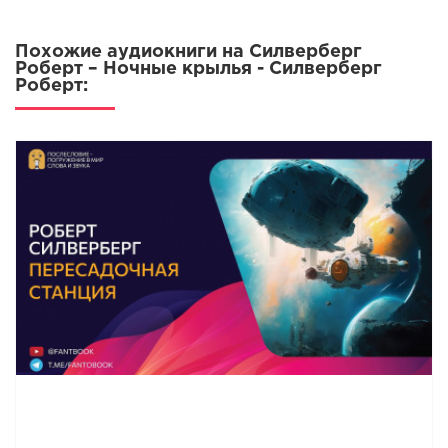
0017
Похожие аудиокниги на Силверберг
0018
Роберт – Ночные крылья - Силверберг
Роберт:
0019
0020
0021
0022
0023
0024
0025
0026
0027
0028
0029
0030