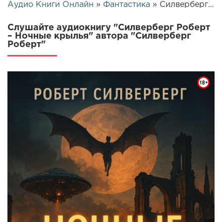
Аудио Книги Онлайн
»
Фантастика
» Силверберг Роберт – Ночные крылья | 25813
Слушайте аудиокнигу "Силверберг Роберт
– Ночные крылья" автора "Силверберг
Роберт"