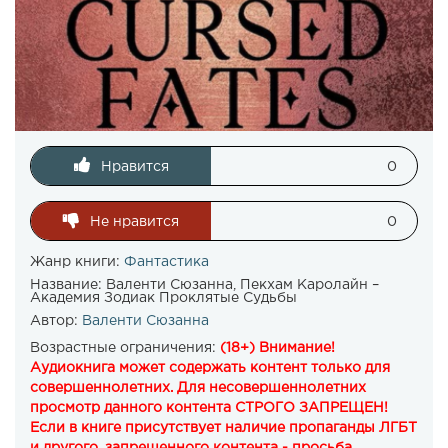
Нравится
0
Не нравится
0
Жанр книги:
Фантастика
Название:
Валенти Сюзанна, Пекхам Каролайн –
Академия Зодиак Проклятые Судьбы
Автор:
Валенти Сюзанна
Возрастные ограничения:
(18+) Внимание!
Аудиокнига может содержать контент только для
совершеннолетних. Для несовершеннолетних
просмотр данного контента СТРОГО ЗАПРЕЩЕН!
Если в книге присутствует наличие пропаганды ЛГБТ