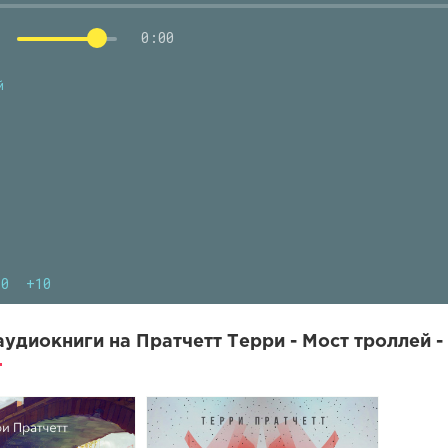
0:00
й
10
+10
удиокниги на Пратчетт Терри - Мост троллей -