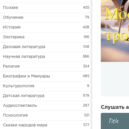
Поэзия
455
Обучение
79
История
428
Эзотерика
196
Деловая литература
108
Научная литература
386
Религия
324
Биографии и Мемуары
485
Культурология
9
Детская литература
1179
Аудиоспектакль
297
Слушать а
Психология
521
Title
Сказки народов мира
577