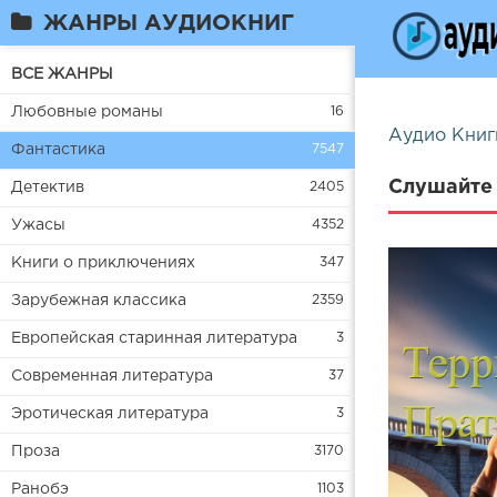
ЖАНРЫ АУДИОКНИГ
ВСЕ ЖАНРЫ
Любовные романы
16
Аудио Книг
Фантастика
7547
Слушайте 
Детектив
2405
Ужасы
4352
Книги о приключениях
347
Зарубежная классика
2359
Европейская старинная литература
3
Современная литература
37
Эротическая литература
3
Проза
3170
Ранобэ
1103