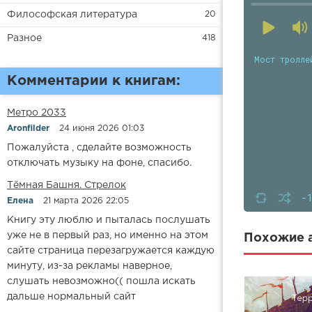
Философская литература
20
Разное
418
Мост тролле
Комментарии к книгам:
Метро 2033
Aronfilder
24 июня 2026 01:03
Пожалуйста , сделайте возможность
отключать музыку на фоне, спасибо.
​​Тёмная Башня. Стрелок
-
Елена
21 марта 2026 22:05
Книгу эту люблю и пыталась послушать
уже не в первый раз, но именно на этом
Похожие а
сайте страница перезагружается каждую
минуту, из-за рекламы наверное,
слушать невозможно(( пошла искать
дальше нормальный сайт