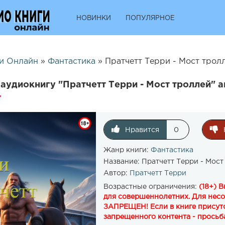
НОВИНКИ
ПОПУЛЯРНОЕ
и Онлайн
»
Фантастика
» Пратчетт Терри - Мост тролл
аудиокнигу "Пратчетт Терри - Мост троллей" а
Нравится
0
Жанр книги:
Фантастика
Название:
Пратчетт Терри - Мост
Автор:
Пратчетт Терри
Возрастные ограничения:
(18+) 
для совершеннолетних. Для нес
ЗАПРЕЩЕН! Если в книге присутс
запрещенного контента - просьба