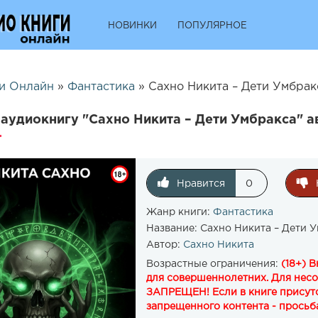
НОВИНКИ
ПОПУЛЯРНОЕ
и Онлайн
»
Фантастика
» Сахно Никита – Дети Умбрак
аудиокнигу "Сахно Никита – Дети Умбракса" а
Нравится
0
Жанр книги:
Фантастика
Название:
Сахно Никита – Дети 
Автор:
Сахно Никита
Возрастные ограничения:
(18+) 
для совершеннолетних. Для нес
ЗАПРЕЩЕН! Если в книге присутс
запрещенного контента - просьба