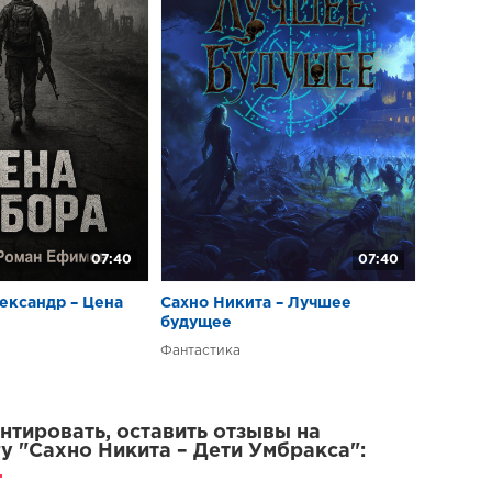
07:40
07:40
ександр – Цена
Сахно Никита – Лучшее
будущее
Фантастика
тировать, оставить отзывы на
у "Сахно Никита – Дети Умбракса":