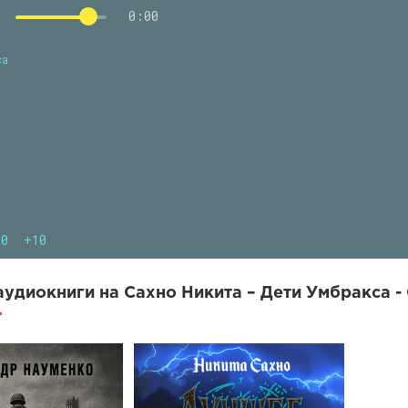
0:00
са
10
+10
удиокниги на Сахно Никита – Дети Умбракса - 