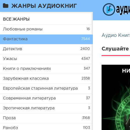
ЖАНРЫ АУДИОКНИГ
ВСЕ ЖАНРЫ
Любовные романы
16
Аудио Книг
Фантастика
7544
Слушайте 
Детектив
2400
Ужасы
4347
Книги о приключениях
347
Зарубежная классика
2358
Европейская старинная литература
3
Современная литература
37
Эротическая литература
3
Проза
3168
Ранобэ
1103