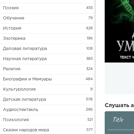
Поэзия
455
Обучение
79
История
428
Эзотерика
196
Деловая литература
108
Научная литература
385
Религия
324
Биографии и Мемуары
484
Культурология
9
Детская литература
1178
Слушать а
Аудиоспектакль
296
Title
Психология
521
Сказки народов мира
577