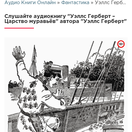
Аудио Книги Онлайн
»
Фантастика
» Уэллс Герберт – Царство муравьёв | 25876
Слушайте аудиокнигу "Уэллс Герберт –
Царство муравьёв" автора "Уэллс Герберт"