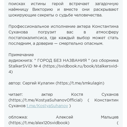
поисках истины герой встречает загадочную
наёмницу Викторию и вместе они раскрывают
шокирующие секреты о судьбе человечества.
Профессиональное исполнение актера Константина
Суханова погрузит вас в атмосферу
постапокалипсиса, где каждый выбор может стать
последним, а доверие — смертельно опасным.
Примечание
аудиокнига: " ГОРОД БЕЗ НАЗВАНИЯ " (из сборника
StalkerSViD №4 (https://svidbook.ru/book/stalkersvid-
4)
автор: Сергей Кулагин (https://t.me/smkulagin)
читает: актер Костя Суханов
(https://t.me/KostyaSuhanovOfficial) ( Константин
Суханов
t.me/KostyaSuhanov
)
обложка: Алексей Мальцев
(https://t.me/alex120svidbook) (