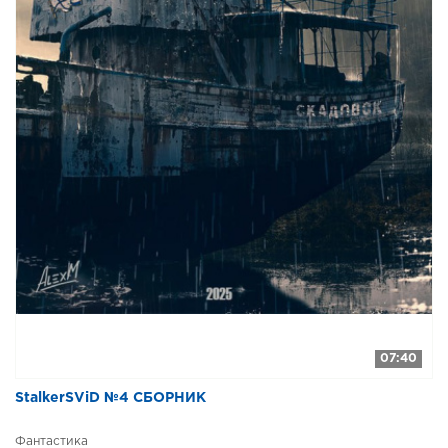
07:40
StalkerSViD №4 СБОРНИК
Фантастика