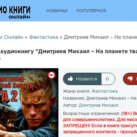
НОВИНКИ
ПОПУЛЯРНОЕ
и Онлайн
»
Фантастика
» Дмитриев Михаил – На плане
аудиокнигу "Дмитриев Михаил – На планете тв
Нравится
0
Жанр книги:
Фантастика
Название:
Дмитриев Михаил – На
Автор:
Дмитриев Михаил
Возрастные ограничения:
(18+) 
для совершеннолетних. Для нес
ЗАПРЕЩЕН! Если в книге присутс
запрещенного контента - просьба