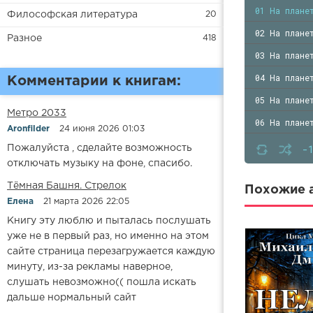
01 На плане
Философская литература
20
02 На плане
Разное
418
03 На плане
04 На плане
Комментарии к книгам:
05 На плане
Метро 2033
06 На плане
Aronfilder
24 июня 2026 01:03
07 На плане
-
Пожалуйста , сделайте возможность
отключать музыку на фоне, спасибо.
08 На плане
​​Тёмная Башня. Стрелок
09 На плане
Похожие а
Елена
21 марта 2026 22:05
10 На плане
Книгу эту люблю и пыталась послушать
11 На плане
уже не в первый раз, но именно на этом
сайте страница перезагружается каждую
12 На плане
минуту, из-за рекламы наверное,
13 На плане
слушать невозможно(( пошла искать
дальше нормальный сайт
14 На плане