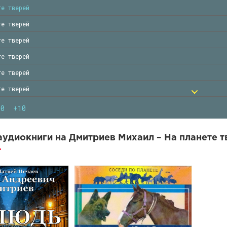
те тверей
те тверей
те тверей
те тверей
те тверей
те тверей
те тверей
10
+10
те тверей
те тверей
удиокниги на Дмитриев Михаил – На планете т
те тверей
те тверей
те тверей
те тверей
те тверей