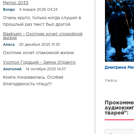
Метро 2033
15 На плане
Bongo
4 января 2026 04:23
16 На плане
Очень круто, только когда слушал в
17 На плане
прошлый раз текст был другой.
18 На плане
Baeksam – Охотник хочет спокойной
жизни
19 На плане
Алиса
20 декабря 2025 15:35
20 На плане
Охотник хочет спакоеной жизни
21 На плане
Уолпол Гораций - Замок Отранто
Дмитриев Ми
Анатолий
14 октября 2025 14:57
22 На плане
Книга понравилась. Особая
23 На плане
Ужасы
благодарность чтецу!!!
24 На плане
25 На плане
Прокоммен
аудиокниг
26 На плане
тварей":
27 На плане
28 На плане