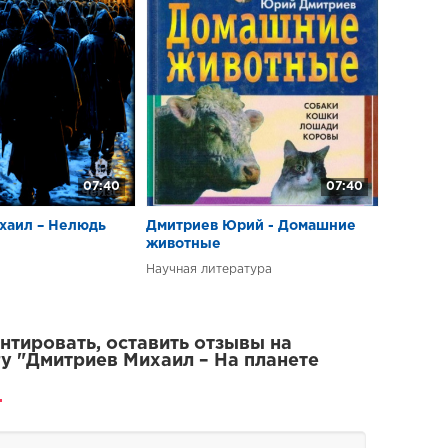
те тверей
те тверей
те тверей
те тверей
те тверей
те тверей
07:40
07:40
те тверей
хаил – Нелюдь
Дмитриев Юрий - Домашние
те тверей
животные
те тверей
Научная литература
те тверей
те тверей
тировать, оставить отзывы на
у "Дмитриев Михаил – На планете
те тверей
те тверей
те тверей