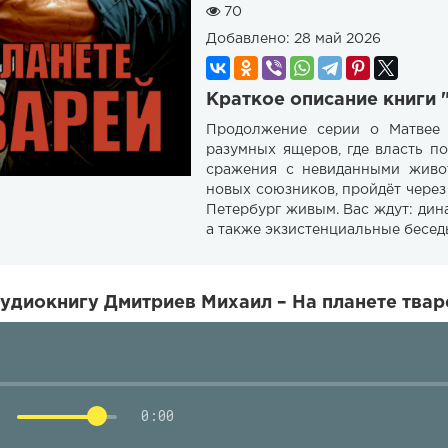
70
Добавлено:
28 май 2026
Краткое описание книги 
Продолжение серии о Матвее 
разумных ящеров, где власть п
сражения с невиданными живот
новых союзников, пройдёт через
Петербург живым. Вас ждут: ди
а также экзистенциальные беседы
удиокнигу Дмитриев Михаил – На планете твар
0:00