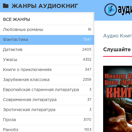
ЖАНРЫ АУДИОКНИГ
ВСЕ ЖАНРЫ
Любовные романы
16
Аудио Книг
Фантастика
7547
Слушайте 
Детектив
2405
Ужасы
4352
Книги о приключениях
347
Зарубежная классика
2359
Европейская старинная литература
3
Современная литература
37
Эротическая литература
3
Проза
3170
Ранобэ
1103