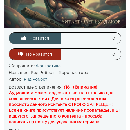
Нравится
0
Не нравится
0
Жанр книги:
Фантастика
Название:
Рид Роберт – Хорошая гора
Автор:
Рид Роберт
Возрастные ограничения:
(18+) Внимание!
Аудиокнига может содержать контент только для
совершеннолетних. Для несовершеннолетних
просмотр данного контента СТРОГО ЗАПРЕЩЕН!
Если в книге присутствует наличие пропаганды ЛГБТ
и другого, запрещенного контента - просьба
написать на почту для удаления материала.