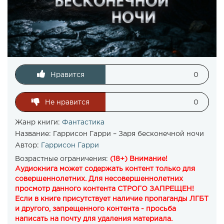
Нравится
0
Не нравится
0
Жанр книги:
Фантастика
Название:
Гаррисон Гарри – Заря бесконечной ночи
Автор:
Гаррисон Гарри
Возрастные ограничения:
(18+) Внимание!
Аудиокнига может содержать контент только для
совершеннолетних. Для несовершеннолетних
просмотр данного контента СТРОГО ЗАПРЕЩЕН!
Если в книге присутствует наличие пропаганды ЛГБТ
и другого, запрещенного контента - просьба
написать на почту для удаления материала.