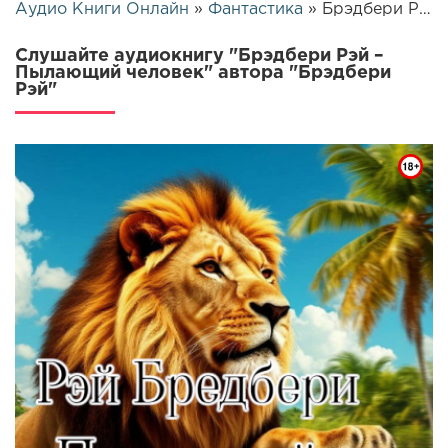
Аудио Книги Онлайн
»
Фантастика
» Брэдбери Рэй – Пылающий человек | 25937
Слушайте аудиокнигу "Брэдбери Рэй –
Пылающий человек" автора "Брэдбери
Рэй"