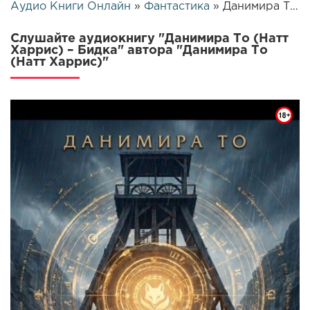
Аудио Книги Онлайн
»
Фантастика
» Данимира То (Натт Харрис) – Бидка | 25973
Слушайте аудиокнигу "Данимира То (Натт
Харрис) – Бидка" автора "Данимира То
(Натт Харрис)"