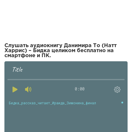
Слушать аудиокнигу Данимира То (Натт
Харрис) – Бидка целиком бесплатно на
смартфоне и ПК.
Title
0:00
Бидка_рассказ_читает_Ираида_Зимонина_финал