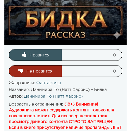
Нравится
0
Не нравится
0
Жанр книги:
Фантастика
Название:
Данимира То (Натт Харрис) – Бидка
Автор:
Данимира То (Натт Харрис)
Возрастные ограничения:
(18+) Внимание!
Аудиокнига может содержать контент только для
совершеннолетних. Для несовершеннолетних
просмотр данного контента СТРОГО ЗАПРЕЩЕН!
Если в книге присутствует наличие пропаганды ЛГБТ