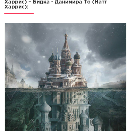
Харрис) – Бидка - Данимира То (Натт
Харрис):