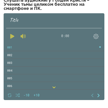
Слушать аудиокнигу Голден Кристи –
Ученик тьмы целиком бесплатно на
смартфоне и ПК.
Title
0:00
001
002
003
004
005
006
007
-10
+10
008