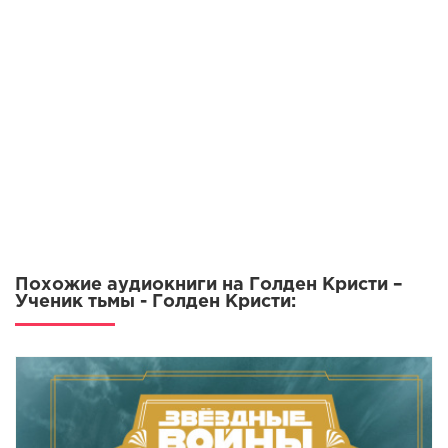
009
010
011
012
013
014
015
016
017
Похожие аудиокниги на Голден Кристи –
018
Ученик тьмы - Голден Кристи:
019
020
021
022