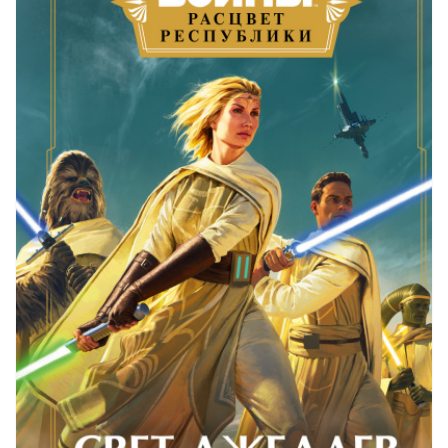
023
024
025
026
027
028
029
030
031
032
033
034
035
036