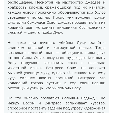
беспощаднее. Несмотря на мастерство джедаев и
храбрость клонов, сражающихся под их началом,
каждое новое поражение оборачивается всё более
страшными потерями. После уничтожения целой
флотилии беженцев Совет джедаев решает пойти на
крайний шаг: устранить виновника бесчисленных
смертей — самого графа Дуку.
Но даже для лучшего убийцы Дуку остаётся
слишком опасной и хитроумной целью. Тогда
возникает смелый план — объединить силы двух
сторон Силы. Отважному мастеру-джедаю Квинлану
Восу поручают заключить союз с печально
известной Асажж Вентресс. Совет не доверяет
бывшей ученице Дуку, однако её ненависть к нему
куда сильнее любых сомнений. Вентресс без
колебаний готова пустить в ход свои навыки
охотницы и убийцы, чтобы помочь Восу.
На эту миссию возлагают большие надежды, но
между Восом и Вентресс вспыхивает чувство,
способное поставить задание под угрозу. Одержимая