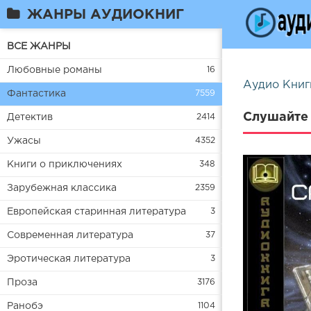
ЖАНРЫ АУДИОКНИГ
ВСЕ ЖАНРЫ
Любовные романы
16
Аудио Книг
Фантастика
7559
Слушайте 
Детектив
2414
Ужасы
4352
Книги о приключениях
348
Зарубежная классика
2359
Европейская старинная литература
3
Современная литература
37
Эротическая литература
3
Проза
3176
Ранобэ
1104