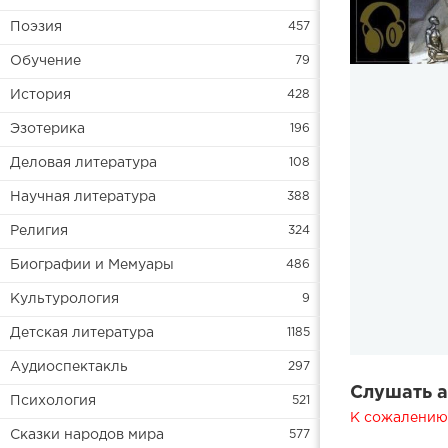
Поэзия
457
Обучение
79
История
428
Эзотерика
196
Деловая литература
108
Научная литература
388
Религия
324
Биографии и Мемуары
486
Культурология
9
Детская литература
1185
Аудиоспектакль
297
Слушать а
Психология
521
К сожалению,
Сказки народов мира
577