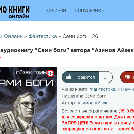
НОВИНКИ
ПОПУЛЯРНОЕ
и Онлайн
»
Фантастика
» ​​Сами боги | 26
аудиокнигу "​​Сами боги" автора "Азимов Айзек
Нравится
0
Жанр книги:
Фантастика
/
Научн
Название:
Сами боги
Автор:
Азимов Айзек
Возрастные ограничения:
(18+) 
для совершеннолетних. Для нес
ЗАПРЕЩЕН! Если в книге присутс
запрещенного контента - просьба