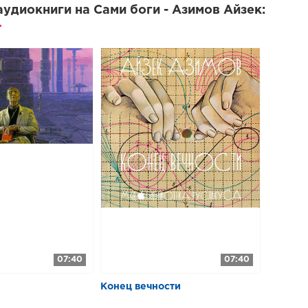
удиокниги на ​​Сами боги - Азимов Айзек:
07:40
07:40
Конец вечности