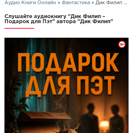
Аудио Книги Онлайн
»
Фантастика
» Дик Филип – Подарок для Пэт | 26055
Слушайте аудиокнигу "Дик Филип –
Подарок для Пэт" автора "Дик Филип"