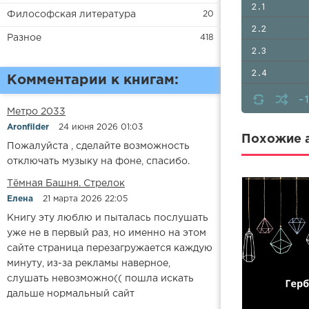
2.1
Философская литература
20
2.2
Разное
418
2.3
2.4
Комментарии к книгам:
3.1
-
Метро 2033
Aronfilder
24 июня 2026 01:03
Похожие а
Пожалуйста , сделайте возможность
отключать музыку на фоне, спасибо.
​​Тёмная Башня. Стрелок
Елена
21 марта 2026 22:05
Книгу эту люблю и пыталась послушать
уже не в первый раз, но именно на этом
сайте страница перезагружается каждую
минуту, из-за рекламы наверное,
слушать невозможно(( пошла искать
дальше нормальный сайт