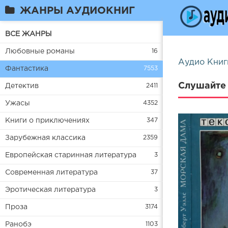
ЖАНРЫ АУДИОКНИГ
ВСЕ ЖАНРЫ
Любовные романы
16
Аудио Книг
Фантастика
7553
Слушайте 
Детектив
2411
Ужасы
4352
Книги о приключениях
347
Зарубежная классика
2359
Европейская старинная литература
3
Современная литература
37
Эротическая литература
3
Проза
3174
Ранобэ
1103