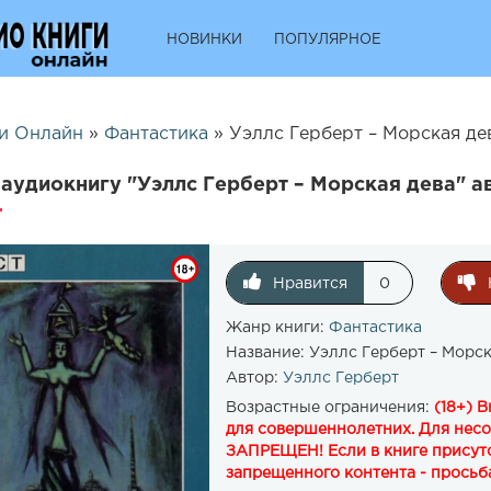
НОВИНКИ
ПОПУЛЯРНОЕ
и Онлайн
»
Фантастика
» Уэллс Герберт – Морская дев
аудиокнигу "Уэллс Герберт – Морская дева" а
Нравится
0
Жанр книги:
Фантастика
Название:
Уэллс Герберт – Морск
Автор:
Уэллс Герберт
Возрастные ограничения:
(18+) 
для совершеннолетних. Для нес
ЗАПРЕЩЕН! Если в книге присутс
запрещенного контента - просьба