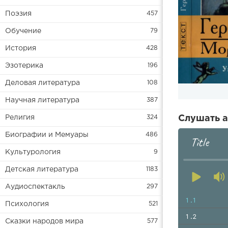
Поэзия
457
Обучение
79
История
428
Эзотерика
196
Деловая литература
108
Научная литература
387
Религия
324
Слушать а
Биографии и Мемуары
486
Title
Культурология
9
Детская литература
1183
Аудиоспектакль
297
1.1
Психология
521
1.2
Сказки народов мира
577