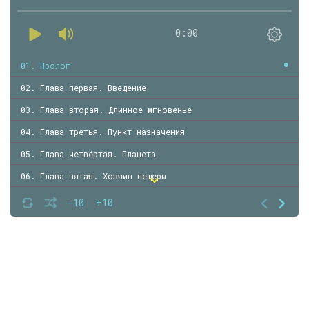
0:00
01. Пролог
02. Глава первая. Введение
03. Глава вторая. Длинное мгновенье
04. Глава третья. Пункт назначения
05. Глава четвёртая. Планета
06. Глава пятая. Хозяин пещеры
07. Глава шестая. Особенность планеты
-10
+10
08. Глава седьмая. Охота
09. Глава восьмая. Сорок четыре дня до
10. Глава девятая. Душ
11. Эпилог