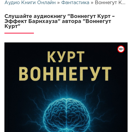
Аудио Книги Онлайн
»
Фантастика
» Воннегут Курт – Эффект Барнхауза | 26118
Слушайте аудиокнигу "Воннегут Курт –
Эффект Барнхауза" автора "Воннегут
Курт"