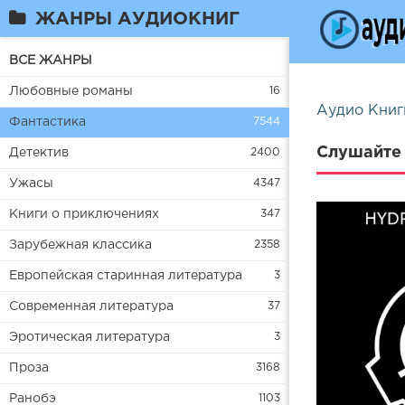
ЖАНРЫ АУДИОКНИГ
ВСЕ ЖАНРЫ
Любовные романы
16
Аудио Книг
Фантастика
7544
Слушайте 
Детектив
2400
Ужасы
4347
Книги о приключениях
347
Зарубежная классика
2358
Европейская старинная литература
3
Современная литература
37
Эротическая литература
3
Проза
3168
Ранобэ
1103