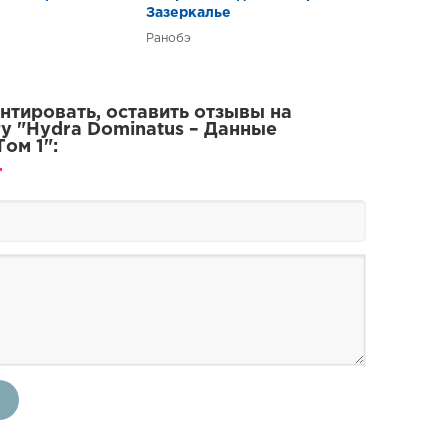
бсолютно секретно!
Зазеркалье
Ранобэ
тировать, оставить отзывы на
у "Hydra Dominatus – Данные
ом 1":