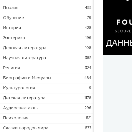
Поэзия
455
Обучение
79
История
428
Эзотерика
196
Деловая литература
108
Научная литература
385
Религия
324
Биографии и Мемуары
484
Культурология
9
Детская литература
1178
Аудиоспектакль
296
Психология
521
Сказки народов мира
577