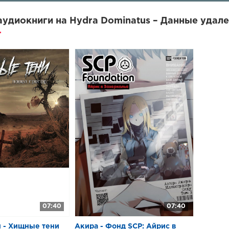
удиокниги на Hydra Dominatus – Данные удален
07:40
07:40
л - Хищные тени
Акира - Фонд SCP: Айрис в