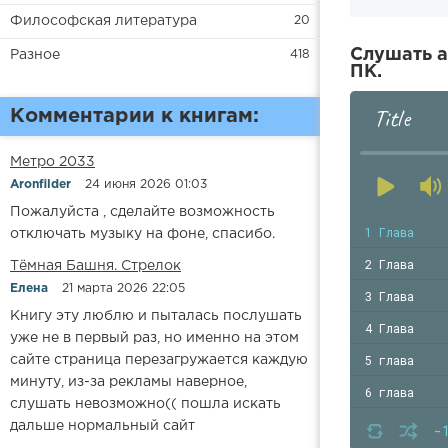
Философская литература
20
Слушать а
Разное
418
ПК.
Title
Комментарии к книгам:
Метро 2033
Aronfilder
24 июня 2026 01:03
Пожалуйста , сделайте возможность
1 Глава
отключать музыку на фоне, спасибо.
2 Глава
​​Тёмная Башня. Стрелок
Елена
21 марта 2026 22:05
3 Глава
Книгу эту люблю и пыталась послушать
4 Глава
уже не в первый раз, но именно на этом
5 глава
сайте страница перезагружается каждую
минуту, из-за рекламы наверное,
6 глава
слушать невозможно(( пошла искать
7 глава
дальше нормальный сайт
-