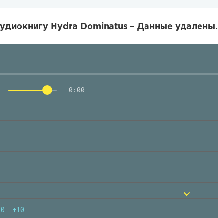
удиокнигу Hydra Dominatus – Данные удалены.
0:00
10
+10