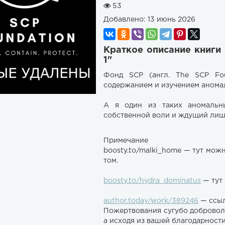
53
Добавлено:
13 июнь 2026
Краткое описание книги
1"
Фонд SCP (англ. The SCP Fou
содержанием и изучением анома
А я один из таких аномальн
собственной воли и ждущий лишь
Примечание
boosty.to/malki_home — тут мо
том.
boosty.to/hydra_dominatus
— тут
author.today/work/389246
— ссыл
Пожертвования сугубо добровол
а исходя из вашей благодарности