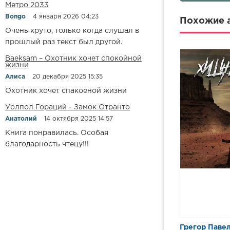
8 глава
Метро 2033
Bongo
4 января 2026 04:23
9 глава
Похожие а
Очень круто, только когда слушал в
10 глава
прошлый раз текст был другой.
11 глава
Baeksam – Охотник хочет спокойной
жизни
12 глава
Алиса
20 декабря 2025 15:35
13 глава
Охотник хочет спакоеной жизни
14 глава
Уолпол Гораций - Замок Отранто
15 глава
Анатолий
14 октября 2025 14:57
Книга понравилась. Особая
16 глава
благодарность чтецу!!!
17 глава
18 глава
19 глава
20 глава
21 глава
Грегор Паве