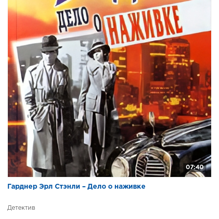
07:40
Гарднер Эрл Стэнли – Дело о наживке
Детектив