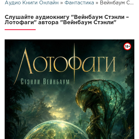
Аудио Книги Онлайн
»
Фантастика
» Вейнбаум Стэнли – Лотофаги | 26146
Слушайте аудиокнигу "Вейнбаум Стэнли –
Лотофаги" автора "Вейнбаум Стэнли"