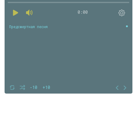
0:00
Предсмертная песня
-10
+10