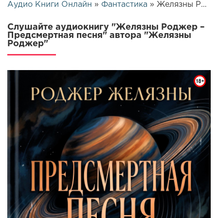
Аудио Книги Онлайн
»
Фантастика
» Желязны Роджер – Предсмертная песня | 26151
Слушайте аудиокнигу "Желязны Роджер –
Предсмертная песня" автора "Желязны
Роджер"