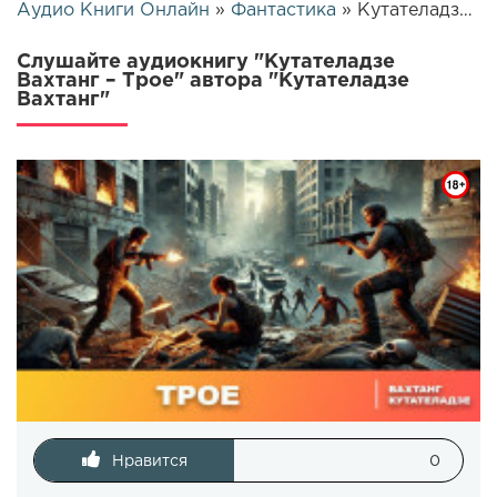
Аудио Книги Онлайн
»
Фантастика
» Кутателадзе Вахтанг – Трое | 26188
Слушайте аудиокнигу "Кутателадзе
Вахтанг – Трое" автора "Кутателадзе
Вахтанг"
Нравится
0