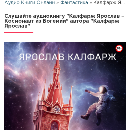
Аудио Книги Онлайн
»
Фантастика
» Калфарж Ярослав – Космонавт из Богемии | 26221
Слушайте аудиокнигу "Калфарж Ярослав –
Космонавт из Богемии" автора "Калфарж
Ярослав"