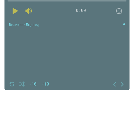
0:00
Великан-Людоед
-10
+10