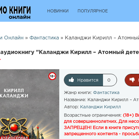
НОВИНКИ
ПОПУЛЯРНОЕ
и Онлайн
»
Фантастика
» Каланджи Кирилл – Атомный 
аудиокнигу "Каланджи Кирилл – Атомный дете
Нравится
0
Жанр книги:
Фантастика
Название:
Каланджи Кирилл – Ат
Автор:
Каланджи Кирилл
Возрастные ограничения:
(18+) 
для совершеннолетних. Для нес
ЗАПРЕЩЕН! Если в книге присутс
запрещенного контента - просьба