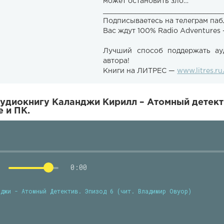
может остановить зло…
______________________________
Подписываетесь на телеграм паб
Вас ждут 100% Radio Adventures
Лучший способ поддержать ау
автора!
Книги на ЛИТРЕС —
www.litres.ru
удиокнигу Каланджи Кирилл – Атомный детекти
 и ПК.
0:00
нджи - Атомный Детектив. Эпизод 6 (чит. Владимир Овуор)