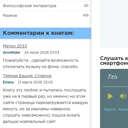
Философская литература
20
Разное
419
Комментарии к книгам:
Метро 2033
Aronfilder
24 июня 2026 01:03
Слушать а
Пожалуйста , сделайте возможность
смартфоне
отключать музыку на фоне, спасибо.
Title
​​Тёмная Башня. Стрелок
Елена
21 марта 2026 22:05
Книгу эту люблю и пыталась послушать
уже не в первый раз, но именно на этом
сайте страница перезагружается каждую
Кирилл Кала
минуту, из-за рекламы наверное,
слушать невозможно(( пошла искать
дальше нормальный сайт