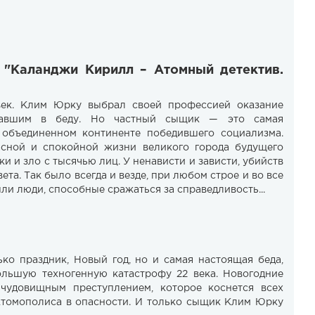
 "Каланджи Кирилл – Атомный детектив.
 век. Клим Юрку выбрал своей профессией оказание
авшим в беду. Но частный сыщик — это самая
 объединенном континенте победившего социализма.
расной и спокойной жизни великого города будущего
ки и зло с тысячью лиц. У ненависти и зависти, убийств
ета. Так было всегда и везде, при любом строе и во все
ли люди, способные сражаться за справедливость...
ко праздник, Новый год, но и самая настоящая беда,
ольшую техногенную катастрофу 22 века. Новогодние
чудовищным преступлением, которое коснется всех
Атомополиса в опасности. И только сыщик Клим Юрку