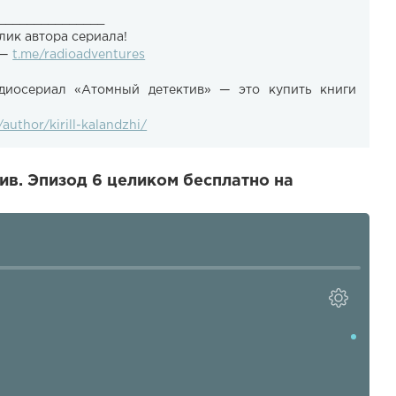
_______________
лик автора сериала!
 —
t.me/radioadventures
диосериал «Атомный детектив» — это купить книги
/author/kirill-kalandzhi/
в. Эпизод 6 целиком бесплатно на