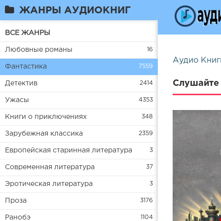
ЖАНРЫ АУДИОКНИГ
ВСЕ ЖАНРЫ
Любовные романы
16
Аудио Книг
Фантастика
7559
Слушайте 
Детектив
2414
Ужасы
4353
Книги о приключениях
348
Зарубежная классика
2359
Европейская старинная литература
3
Современная литература
37
Эротическая литература
3
Проза
3176
Ранобэ
1104