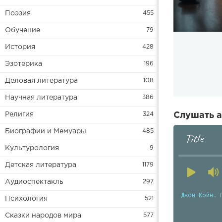
Поэзия
455
Обучение
79
История
428
Эзотерика
196
Деловая литература
108
Научная литература
386
Религия
324
Слушать а
Биографии и Мемуары
485
Title
Культурология
9
Детская литература
1179
Аудиоспектакль
297
Джон Койн. 
Психология
521
Сказки народов мира
577