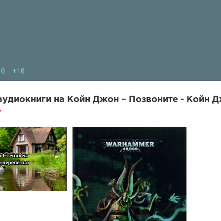
10
+10
удиокниги на Койн Джон – Позвоните - Койн Д