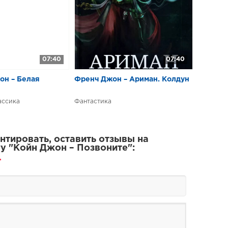
07:40
07:40
он – Белая
Френч Джон – Ариман. Колдун
ассика
Фантастика
тировать, оставить отзывы на
у "Койн Джон – Позвоните":