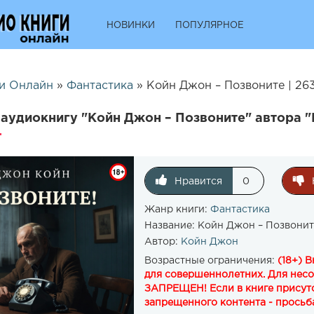
НОВИНКИ
ПОПУЛЯРНОЕ
и Онлайн
»
Фантастика
» Койн Джон – Позвоните | 26
аудиокнигу "Койн Джон – Позвоните" автора 
Нравится
0
Жанр книги:
Фантастика
Название:
Койн Джон – Позвонит
Автор:
Койн Джон
Возрастные ограничения:
(18+) 
для совершеннолетних. Для нес
ЗАПРЕЩЕН! Если в книге присутс
запрещенного контента - просьба