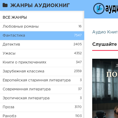
ЖАНРЫ АУДИОКНИГ
ВСЕ ЖАНРЫ
Любовные романы
16
Аудио Книг
Фантастика
7547
Слушайте 
Детектив
2405
Ужасы
4352
Книги о приключениях
347
Зарубежная классика
2359
Европейская старинная литература
3
Современная литература
37
Эротическая литература
3
Проза
3170
Ранобэ
1103