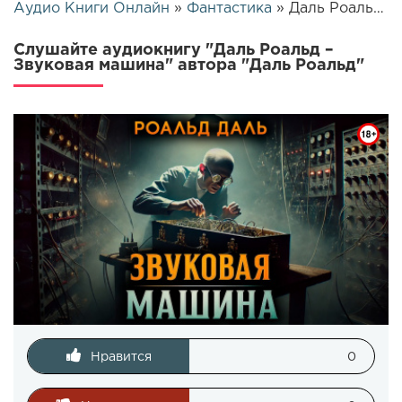
Аудио Книги Онлайн
»
Фантастика
» Даль Роальд – Звуковая машина | 26324
Слушайте аудиокнигу "Даль Роальд –
Звуковая машина" автора "Даль Роальд"
Нравится
0