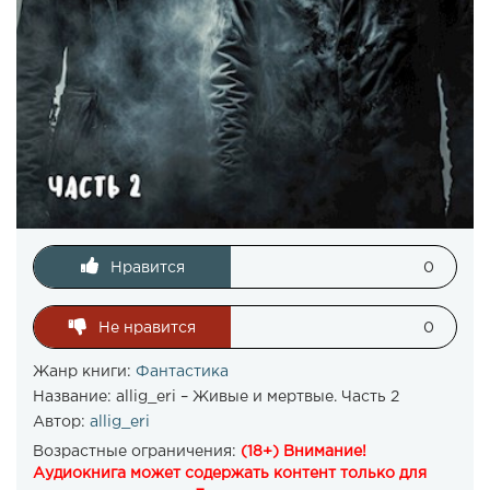
Нравится
0
Не нравится
0
Жанр книги:
Фантастика
Название:
allig_eri – Живые и мертвые. Часть 2
Автор:
allig_eri
Возрастные ограничения:
(18+) Внимание!
Аудиокнига может содержать контент только для