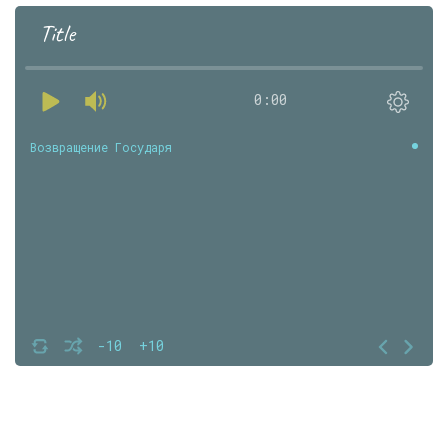
Title
0:00
Возвращение Государя
-10
+10