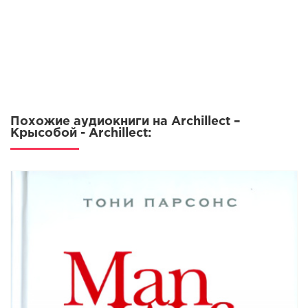
12
13
14
15
16
Похожие аудиокниги на Archillect –
17
Крысобой - Archillect:
18
19
20
21
22
23
24
25