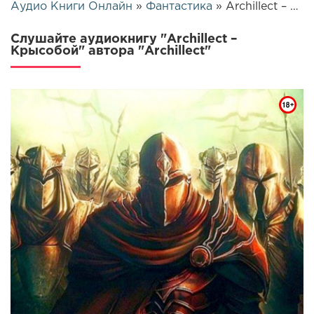
Аудио Книги Онлайн
»
Фантастика
» Archillect – Крысобой | 26366
Слушайте аудиокнигу "Archillect –
Крысобой" автора "Archillect"