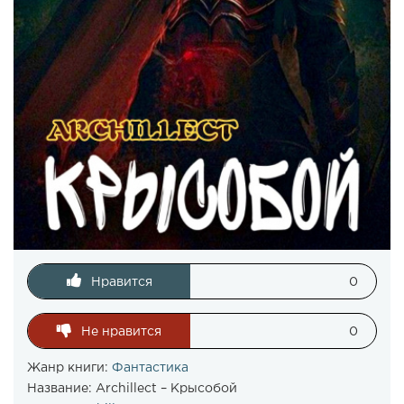
Нравится
0
Не нравится
0
Жанр книги:
Фантастика
Название:
Archillect – Крысобой