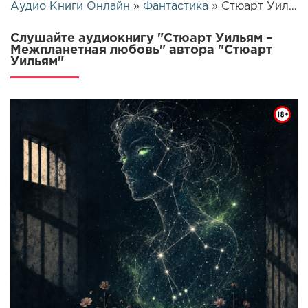
Аудио Книги Онлайн
»
Фантастика
» Стюарт Уильям – Межпланетная любовь | 26377
Слушайте аудиокнигу "Стюарт Уильям –
Межпланетная любовь" автора "Стюарт
Уильям"