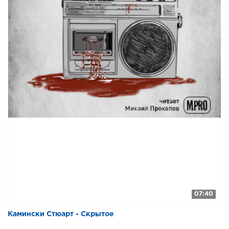
07:40
Камински Стюарт - Скрытое