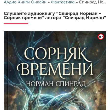
Аудио Книги Онлайн
»
Фантастика
» Спинрад Норман – Сорняк времени | 26397
Слушайте аудиокнигу "Спинрад Норман –
Сорняк времени" автора "Спинрад Норман"