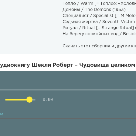
Тепло / Warm [= Теплее; «Холодн
Демоны / The Demons (1953)
Специалист / Specialist [= M Mole
Седьмая жертва / Seventh Victim 
Ритуал / Ritual [= Strange Ritual] 
На берегу спокойных вод / Beside
Скачать этот сборник и другие к
удиокнигу Шекли Роберт – Чудовища целиком 
0:00
ке