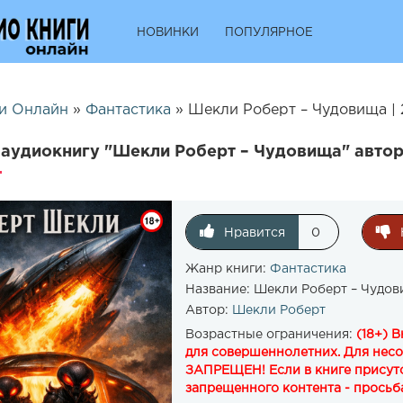
НОВИНКИ
ПОПУЛЯРНОЕ
и Онлайн
»
Фантастика
» Шекли Роберт – Чудовища |
аудиокнигу "Шекли Роберт – Чудовища" авто
Нравится
0
Жанр книги:
Фантастика
Название:
Шекли Роберт – Чудо
Автор:
Шекли Роберт
Возрастные ограничения:
(18+) 
для совершеннолетних. Для нес
ЗАПРЕЩЕН! Если в книге присутс
запрещенного контента - просьба