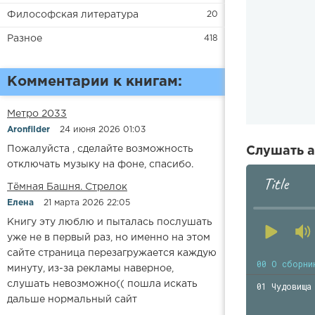
Философская литература
20
Разное
418
Комментарии к книгам:
Метро 2033
Aronfilder
24 июня 2026 01:03
Пожалуйста , сделайте возможность
Слушать а
отключать музыку на фоне, спасибо.
Title
​​Тёмная Башня. Стрелок
Елена
21 марта 2026 22:05
Книгу эту люблю и пыталась послушать
уже не в первый раз, но именно на этом
сайте страница перезагружается каждую
00 О сборни
минуту, из-за рекламы наверное,
слушать невозможно(( пошла искать
01 Чудовища
дальше нормальный сайт