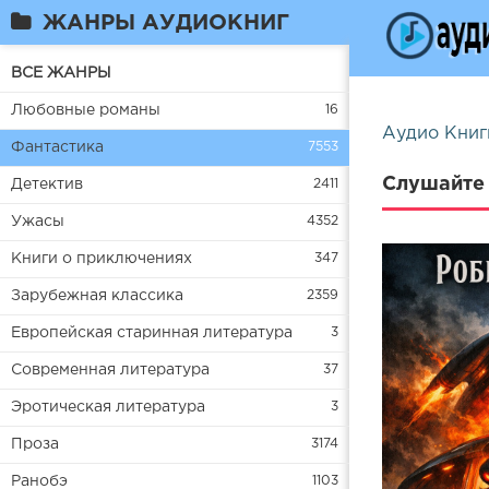
ЖАНРЫ АУДИОКНИГ
ВСЕ ЖАНРЫ
Любовные романы
16
Аудио Книг
Фантастика
7553
Слушайте 
Детектив
2411
Ужасы
4352
Книги о приключениях
347
Зарубежная классика
2359
Европейская старинная литература
3
Современная литература
37
Эротическая литература
3
Проза
3174
Ранобэ
1103