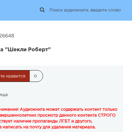
 26648
ра "Шекли Роберт"
Не нравится
0
вища
Внимание! Аудиокнига может содержать контент только
овершеннолетних просмотр данного контента СТРОГО
твует наличие пропаганды ЛГБТ и другого,
 написать на почту для удаления материала.