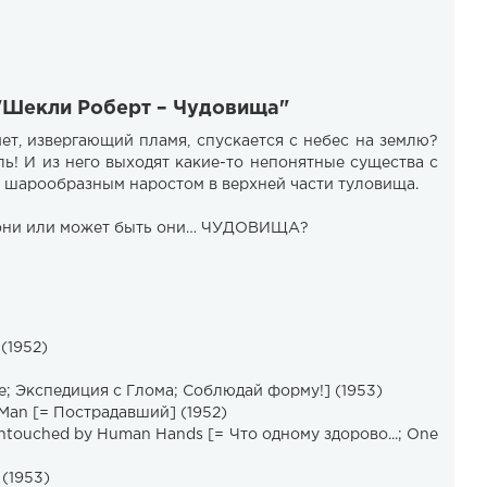
 "Шекли Роберт – Чудовища"
ет, извергающий пламя, спускается с небес на землю?
ль! И из него выходят какие-то непонятные существа с
 шарообразным наростом в верхней части туловища.
и они или может быть они… ЧУДОВИЩА?
 (1952)
e; Экспедиция с Глома; Соблюдай форму!] (1953)
Man [= Пострадавший] (1952)
Untouched by Human Hands [= Что одному здорово...; One
 (1953)