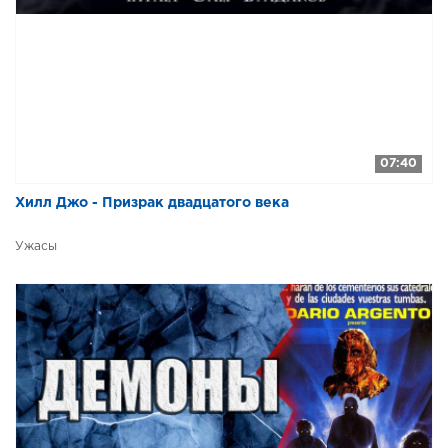
07:40
Хилл Джо - Призрак двадцатого века
Ужасы