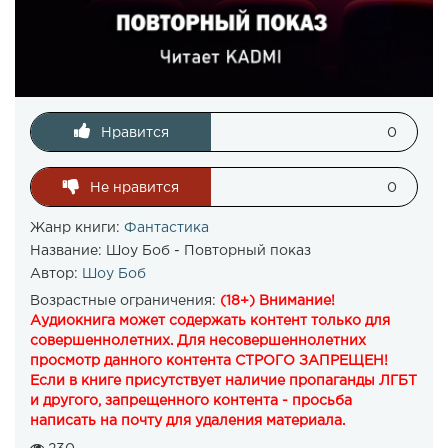
Нравится
0
Не нравится
0
Жанр книги:
Фантастика
Название:
Шоу Боб - Повторный показ
Автор:
Шоу Боб
Возрастные ограничения:
(18+) Внимание!
Аудиокнига может содержать контент только для
совершеннолетних. Для несовершеннолетних
просмотр данного контента СТРОГО ЗАПРЕЩЕН!
Если в книге присутствует наличие пропаганды ЛГБТ
и другого, запрещенного контента - просьба
написать на почту для удаления материала.