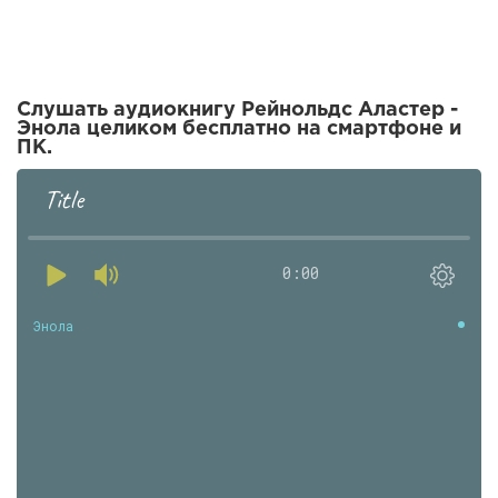
Слушать аудиокнигу Рейнольдс Аластер -
Энола целиком бесплатно на смартфоне и
ПК.
Title
0:00
Энола