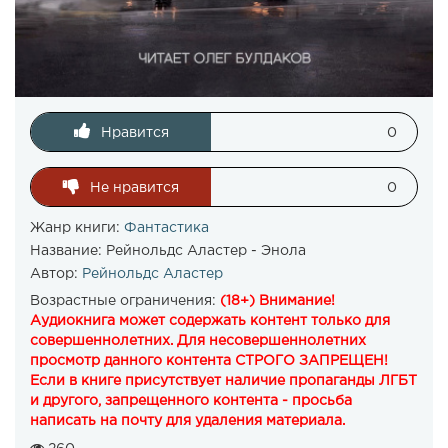
Нравится
0
Не нравится
0
Жанр книги:
Фантастика
Название:
Рейнольдс Аластер - Энола
Автор:
Рейнольдс Аластер
Возрастные ограничения:
(18+) Внимание!
Аудиокнига может содержать контент только для
совершеннолетних. Для несовершеннолетних
просмотр данного контента СТРОГО ЗАПРЕЩЕН!
Если в книге присутствует наличие пропаганды ЛГБТ
и другого, запрещенного контента - просьба
написать на почту для удаления материала.