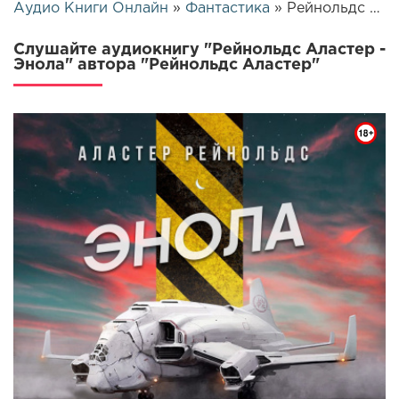
Аудио Книги Онлайн
»
Фантастика
» Рейнольдс Аластер - Энола | 4301
Слушайте аудиокнигу "Рейнольдс Аластер -
Энола" автора "Рейнольдс Аластер"