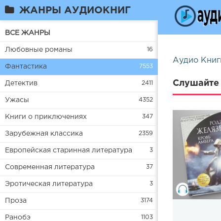
ЖАНРЫ АУДИОКНИГ
ВСЕ ЖАНРЫ
Любовные романы
16
Аудио Книг
Фантастика
7553
Слушайте 
Детектив
2411
Ужасы
4352
Книги о приключениях
347
Зарубежная классика
2359
Европейская старинная литература
3
Современная литература
37
Эротическая литература
3
Проза
3174
Ранобэ
1103