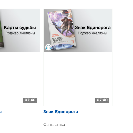
07:40
07:40
ы
Знак Единорога
Фантастика