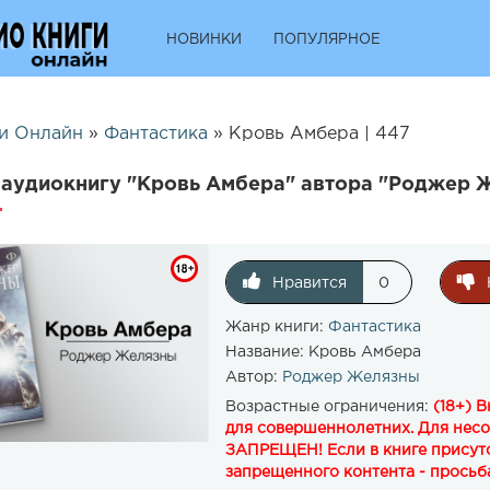
НОВИНКИ
ПОПУЛЯРНОЕ
и Онлайн
»
Фантастика
» Кровь Амбера | 447
аудиокнигу "Кровь Амбера" автора "Роджер 
Нравится
0
Жанр книги:
Фантастика
Название:
Кровь Амбера
Автор:
Роджер Желязны
Возрастные ограничения:
(18+) 
для совершеннолетних. Для нес
ЗАПРЕЩЕН! Если в книге присутс
запрещенного контента - просьба