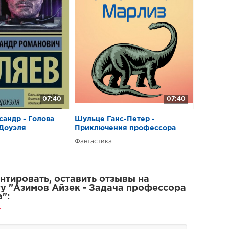
07:40
07:40
андр - Голова
Шульце Ганс-Петер -
Доуэля
Приключения профессора
Марлиз
Фантастика
тировать, оставить отзывы на
у "Азимов Айзек - Задача профессора
":