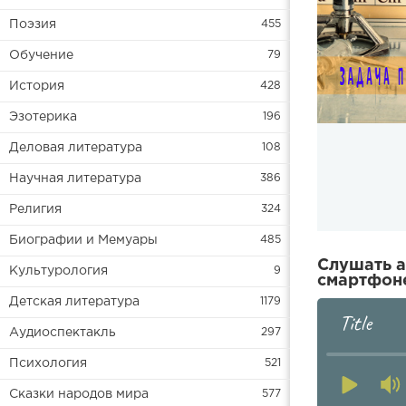
Поэзия
455
Обучение
79
История
428
Эзотерика
196
Деловая литература
108
Научная литература
386
Религия
324
Биографии и Мемуары
485
Слушать а
Культурология
9
смартфоне
Детская литература
1179
Title
Аудиоспектакль
297
Психология
521
Сказки народов мира
577