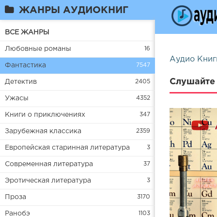
ЖАНРЫ АУДИОКНИГ
ВСЕ ЖАНРЫ
Любовные романы
16
Аудио Книг
Фантастика
7547
Слушайте 
Детектив
2405
Ужасы
4352
Книги о приключениях
347
Зарубежная классика
2359
Европейская старинная литература
3
Современная литература
37
Эротическая литература
3
Проза
3170
Ранобэ
1103