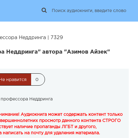
ессора Неддринга | 7329
а Неддринга" автора "Азимов Айзек"
Не нравится
0
а профессора Неддринга
Внимание! Аудиокнига может содержать контент только
овершеннолетних просмотр данного контента СТРОГО
твует наличие пропаганды ЛГБТ и другого,
 написать на почту для удаления материала.