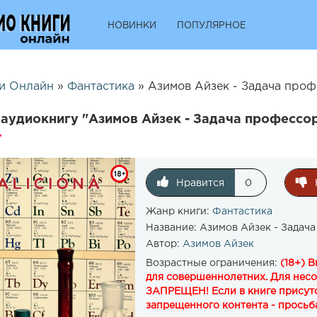
НОВИНКИ
ПОПУЛЯРНОЕ
и Онлайн
»
Фантастика
» Азимов Айзек - Задача проф
аудиокнигу "Азимов Айзек - Задача профессор
Нравится
0
Жанр книги:
Фантастика
Название:
Азимов Айзек - Задач
Автор:
Азимов Айзек
Возрастные ограничения:
(18+) 
для совершеннолетних. Для нес
ЗАПРЕЩЕН! Если в книге присутс
запрещенного контента - просьба