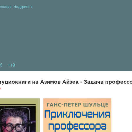
ессора Неддринга
10
+10
удиокниги на Азимов Айзек - Задача профессо