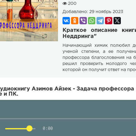
200
Добавлено:
29 ноябрь 2023
Краткое описание кни
Неддринга"
Начинающий химик полюбил доч
ученой степени, а ее получе
профессора благословения на б
решил проверить молодого чел
которой он получит ответ на пр
удиокнигу Азимов Айзек - Задача профессора
 и ПК.
0:00