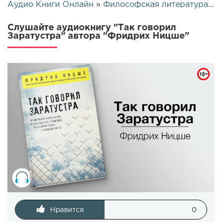
Аудио Книги Онлайн
»
Философская литература
» Т
Слушайте аудиокнигу "Так говорил
Заратустра" автора "Фридрих Ницше"
Нравится
0