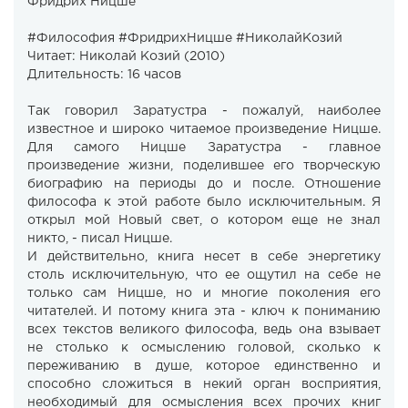
Фридрих Ницше ​
#Философия #ФридрихНицше #НиколайКозий
Читает: Николай Козий (2010)
Длительность: 16 часов
Так говорил Заратустра - пожалуй, наиболее
известное и широко читаемое произведение Ницше.
Для самого Ницше Заратустра - главное
произведение жизни, поделившее его творческую
биографию на периоды до и после. Отношение
философа к этой работе было исключительным. Я
открыл мой Новый свет, о котором еще не знал
никто, - писал Ницше.
И действительно, книга несет в себе энергетику
столь исключительную, что ее ощутил на себе не
только сам Ницше, но и многие поколения его
читателей. И потому книга эта - ключ к пониманию
всех текстов великого философа, ведь она взывает
не столько к осмыслению головой, сколько к
переживанию в душе, которое единственно и
способно сложиться в некий орган восприятия,
необходимый для осмысления всех прочих книг