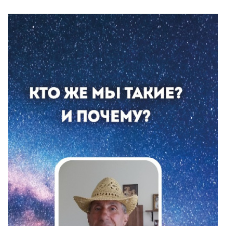
20. 080103_008
21. 080103_009
22. 080103_010
23. 080103_012
24. 080103_013
25. 080103_014
26. 080103_015
27. 080103_016
28. 080103_017
29. 080103_018
30. 080104_002
31. 080104_001
32. 080104_004
33. 080104_007