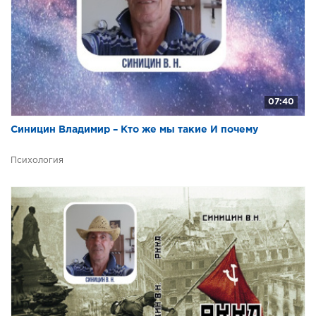
34. 080104_008
35. 080104_009
36. 080104_011
07:40
Синицин Владимир – Кто же мы такие И почему
Психология