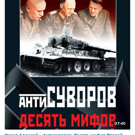
0026
0027
0028
0029
0030
0031
0032
0033
0034
0035
0036
0037
0038
07:40
0039