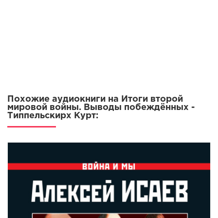
0012
0013
0014
0015
0016
0017
Похожие аудиокниги на Итоги второй
0018
мировой войны. Выводы побеждённых -
Типпельскирх Курт:
0019
0020
0021
0022
0023
0024
0025