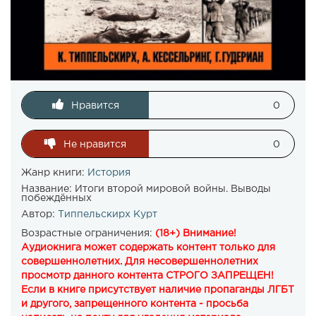
Нравится
0
Не нравится
0
Жанр книги:
История
Название:
Итоги второй мировой войны. Выводы
побеждённых
Автор:
Типпельскирх Курт
Возрастные ограничения:
(18+) Внимание!
Аудиокнига может содержать контент только для
совершеннолетних. Для несовершеннолетних
просмотр данного контента СТРОГО ЗАПРЕЩЕН!
Если в книге присутствует наличие пропаганды ЛГБТ
и другого, запрещенного контента - просьба