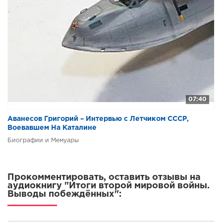
0054
0055
0056
0057
0058
0059
07:40
0060
Аванесов Григорий – Интервью с Летчиком СССР,
0061
Воевавшем На Каталине
0062
Биографии и Мемуары
0063
0064
Прокомментировать, оставить отзывы на
0065
аудиокнигу "Итоги второй мировой войны.
Выводы побеждённых":
0066
0067