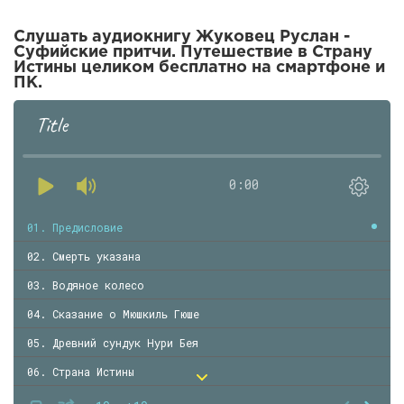
Слушать аудиокнигу Жуковец Руслан -
Суфийские притчи. Путешествие в Страну
Истины целиком бесплатно на смартфоне и
ПК.
Title
0:00
01. Предисловие
02. Смерть указана
03. Водяное колесо
04. Сказание о Мюшкиль Гюше
05. Древний сундук Нури Бея
06. Страна Истины
07. Взгляд силы