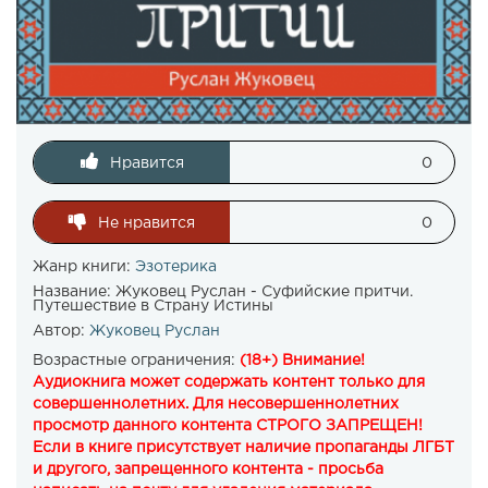
Нравится
0
Не нравится
0
Жанр книги:
Эзотерика
Название:
Жуковец Руслан - Суфийские притчи.
Путешествие в Страну Истины
Автор:
Жуковец Руслан
Возрастные ограничения:
(18+) Внимание!
Аудиокнига может содержать контент только для
совершеннолетних. Для несовершеннолетних
просмотр данного контента СТРОГО ЗАПРЕЩЕН!
Если в книге присутствует наличие пропаганды ЛГБТ
и другого, запрещенного контента - просьба